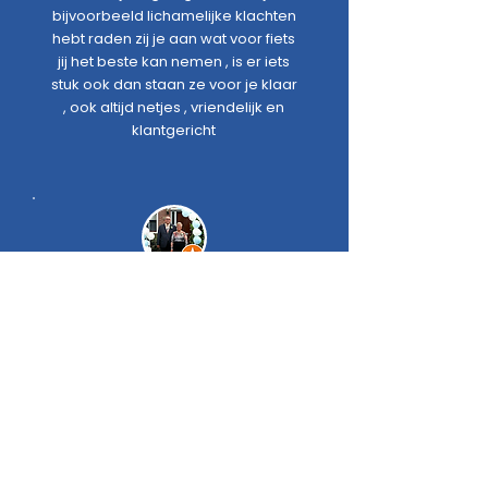
bijvoorbeeld lichamelijke klachten
hebt raden zij je aan wat voor fiets
jij het beste kan nemen , is er iets
stuk ook dan staan ze voor je klaar
, ook altijd netjes , vriendelijk en
klantgericht
Edwin Beumers
Woensdagavond lekke band
gereden Donderdag middag half
3 fiets opgehaald ander half uur
later fiets gerepareerd (nieuwe
binnenband en buitenband anti
lek).