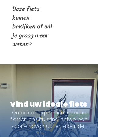
Deze fiets
komen
bekijken of wil
je graag meer
weten?
Vind uw ideale fiets
Ontdek onze premium selectie
fietsen en uitrusting, ontworpen
voor elk avontuur en elke rijder.