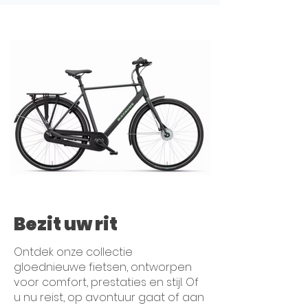
Bezit uw rit
Ontdek onze collectie
gloednieuwe fietsen, ontworpen
voor comfort, prestaties en stijl. Of
u nu reist, op avontuur gaat of aan