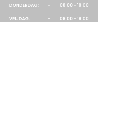
DONDERDAG:
-
08:00 - 18:00
VRIJDAG:
-
08:00 - 18:00
ZATERDAG:
-
09:00 - 17:00
CONTACTGEGEVENS MARSDIJK
info@paizefietsen.nl
||
verkoop@paizefietsen.nl
0592- 371 311
KLOOSTERVEEN
MAANDAG:
-
GESLOTEN
DINSDAG:
-
09:00 - 18:00