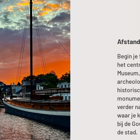
Afstand
Begin je 
het cent
Museum, 
archeolo
historis
monument
verder n
waar je k
bij de G
de stad.