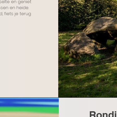
selte en geniet
sen en heide.
 fiets je terug
Rondj