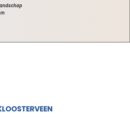
landschap
um
KLOOSTERVEEN
-
GESLOTEN