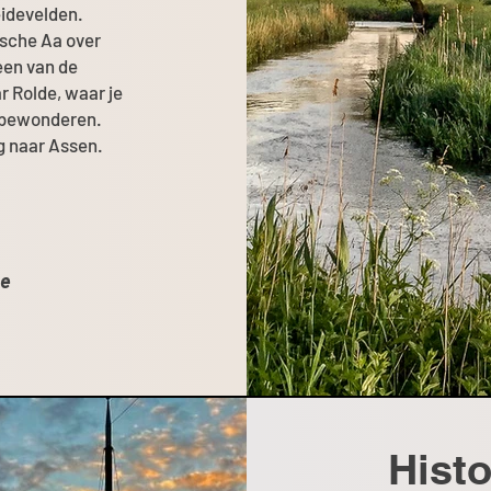
eidevelden.
tsche Aa over
 een van de
r Rolde, waar je
 bewonderen.
ug naar Assen.
de
Histo