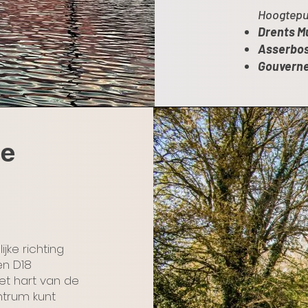
Hoogtepu
Drents 
Asserbo
Gouverne
te
ijke richting
en D18
et hart van de
trum kunt