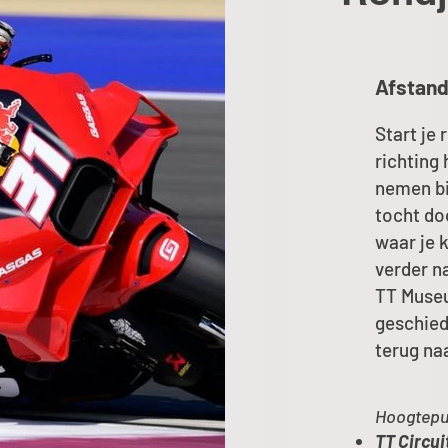
Afstand
Start je 
richting 
nemen bi
tocht do
waar je 
verder n
TT Muse
geschiede
terug na
Hoogtepu
TT Circui