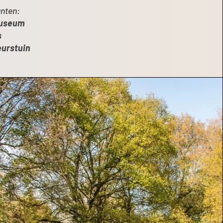
nten:
Museum
s
urstuin