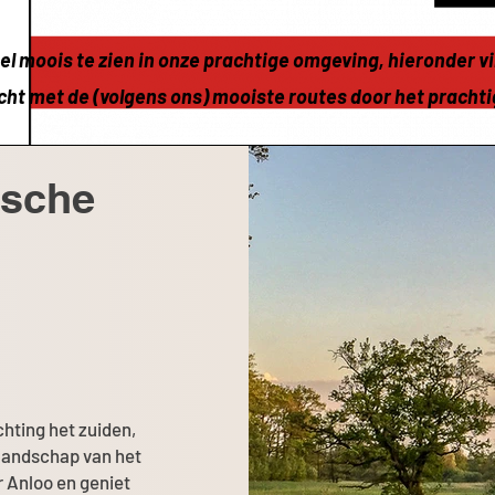
eel moois te zien in onze prachtige omgeving, hieronder v
icht met de (volgens ons) mooiste routes door het pracht
tsche
ichting het zuiden,
e landschap van het
 Anloo en geniet