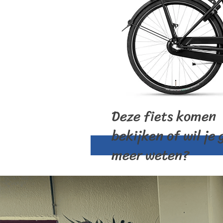
Deze fiets komen
bekijken of wil je 
meer weten?