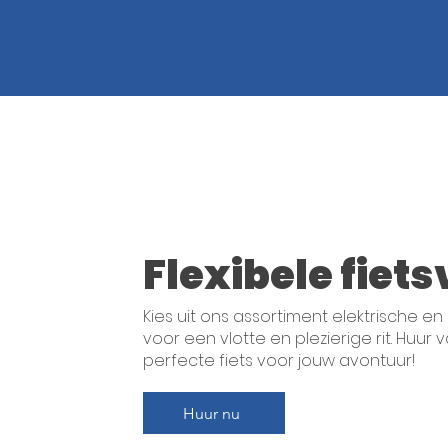
Flexibele fiet
Kies uit ons assortiment elektrische e
voor een vlotte en plezierige rit. Huu
perfecte fiets voor jouw avontuur!
Huur nu