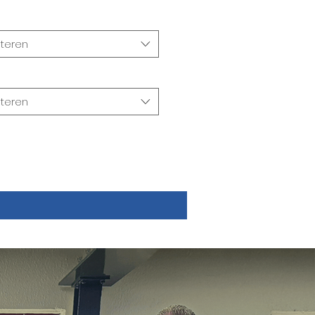
at
*
teren
teren