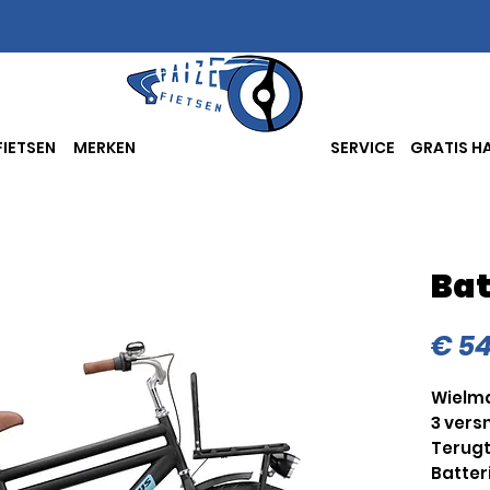
FIETSEN
MERKEN
SERVICE
GRATIS HA
Ba
€ 54
Wielma
3 vers
Terug
Batteri