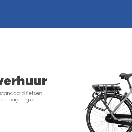
sverhuur
n standaard fietsen
r vandaag nog de