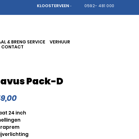
KLOOSTERVEEN
0592- 481 000
-
AL & BRENG SERVICE
VERHUUR
CONTACT
tavus Pack-D
Prijs
9,00
at 24 inch
nellingen
traprem
jverlichting