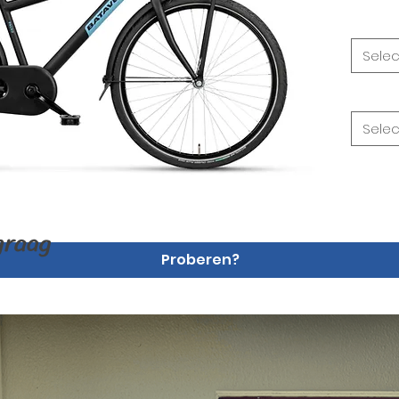
Wielma
Selec
Type
*
Selec
graag
Proberen?