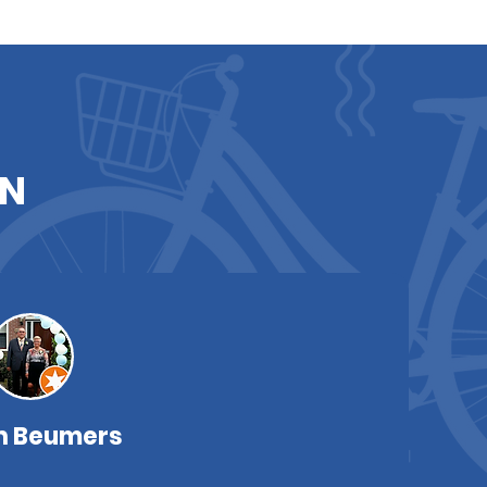
EN
n Beumers