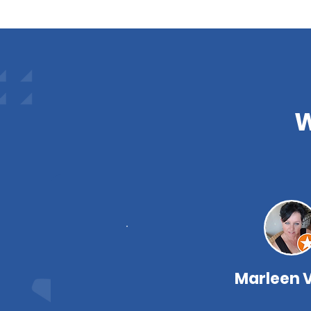
W
Marleen 