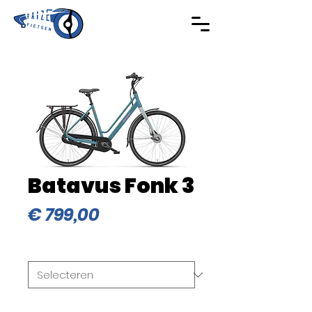
Batavus Fonk 3
Prijs
€ 799,00
Framehoogte
*
Type
*