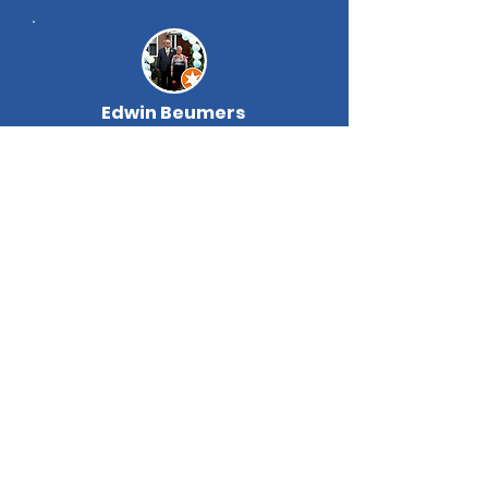
Edwin Beumers
Woensdagavond lekke band
gereden Donderdag middag half
3 fiets opgehaald ander half uur
later fiets gerepareerd (nieuwe
binnenband en buitenband anti
lek).
Mannen bedankt voor de snelle
service wij konden vrijdag gewoon
op vakantie uiteraard met de
fietsen .